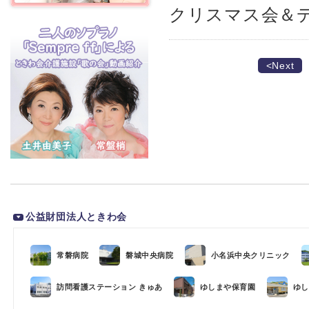
クリスマス会＆
<Next
公益財団法人ときわ会
常磐病院
磐城中央病院
小名浜中央クリニック
訪問看護ステーション きゅあ
ゆしまや保育園
ゆし