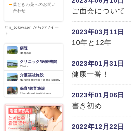
2023年06月10日
葉ときわ苑へのお問い
ご面会について
合わせ
@n_tokiwaen からのツイー
2023年03月11日
ト
10年と12年
病院
Hospital
クリニック/医療機関
2023年01月31日
Clinics
健康一番！
介護福祉施設
Nursing Homes for the Elderly
保育/教育施設
2023年01月06日
Educational institutions
書き初め
2022年12月22日