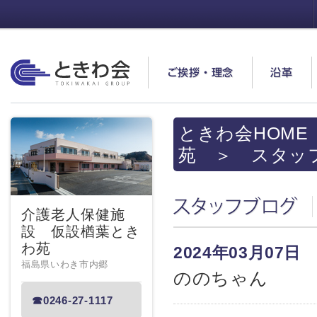
ときわ会
ご挨拶・理念
沿革
ときわ会HOME
苑
＞ スタッ
スタッフブログ
介護老人保健施
設 仮設楢葉とき
わ苑
2024年03月07日
福島県いわき市内郷
ののちゃん
☎0246-27-1117