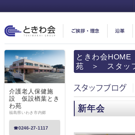
ときわ会
ご挨拶・理念
沿革
ときわ会HOME
苑
＞ スタッ
スタッフブログ
介護老人保健施
設 仮設楢葉とき
わ苑
新年会
福島県いわき市内郷
☎0246-27-1117