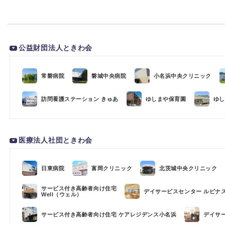
公益財団法人ときわ会
常磐病院
磐城中央病院
小名浜中央クリニック
訪問看護ステーション きゅあ
ゆしまや保育園
ゆし
医療法人社団ときわ会
日東病院
富岡クリニック
北茨城中央クリニック
サービス付き高齢者向け住宅
デイサービスセンター ルピナ
Well（ウェル）
サービス付き高齢者向け住宅 ケアレジデンス小名浜
デイサ