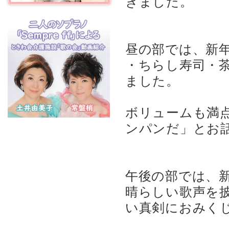
きました。
昼の部では、新
・ちらし寿司・
ました。
ボリュームも満
ンパンだ」とお
午後の部では、
晴らしい歌声を
い真剣におみく