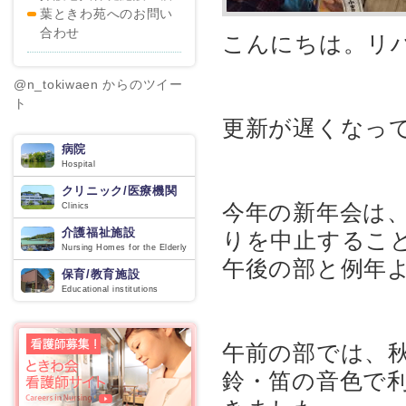
葉ときわ苑へのお問い
合わせ
こんにちは。リ
@n_tokiwaen からのツイー
ト
更新が遅くなっ
病院
Hospital
クリニック/医療機関
今年の新年会は
Clinics
介護福祉施設
りを中止するこ
Nursing Homes for the Elderly
午後の部と例年
保育/教育施設
Educational institutions
午前の部では、
鈴・笛の音色で