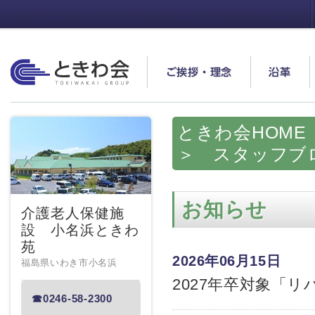
ときわ会
ご挨拶・理念
沿革
ときわ会HOME
＞ スタッフブ
お知らせ
介護老人保健施
設 小名浜ときわ
苑
福島県いわき市小名浜
☎0246-58-2300