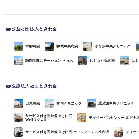
公益財団法人ときわ会
常磐病院
磐城中央病院
小名浜中央クリニック
訪問看護ステーション きゅあ
ゆしまや保育園
ゆし
医療法人社団ときわ会
日東病院
富岡クリニック
北茨城中央クリニック
サービス付き高齢者向け住宅
デイサービスセンター ルピナ
Well（ウェル）
サービス付き高齢者向け住宅 ケアレジデンス小名浜
デイサ