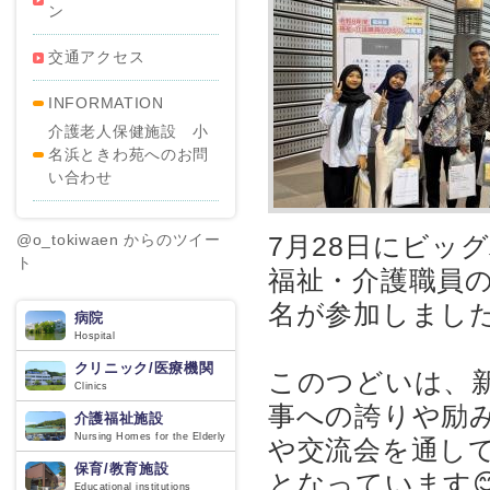
ン
交通アクセス
INFORMATION
介護老人保健施設 小
名浜ときわ苑へのお問
い合わせ
@o_tokiwaen からのツイー
7月28日にビッ
ト
福祉・介護職員
名が参加しまし
病院
Hospital
クリニック/医療機関
このつどいは、
Clinics
事への誇りや励
介護福祉施設
Nursing Homes for the Elderly
や交流会を通し
保育/教育施設
となっています😊
Educational institutions