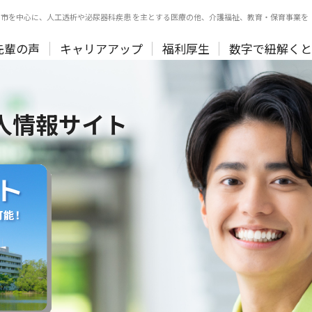
市を中心に、人工透析や泌尿器科疾患 を主とする医療の他、介護福祉、教育・保育事業を
先輩の声
キャリアアップ
福利厚生
数字で紐解く
人情報サイト