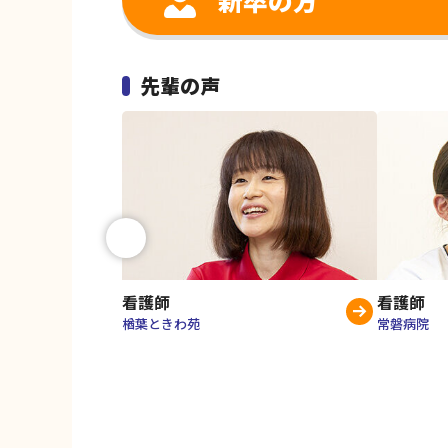
先輩の声
看護師
看護師
楢葉ときわ苑
常磐病院