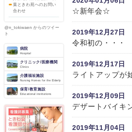
2020年01月06日
葉ときわ苑へのお問い
☆新年会☆
合わせ
@n_tokiwaen からのツイー
2019年12月27日
ト
令和初の・・・
病院
Hospital
クリニック/医療機関
2019年12月17日
Clinics
ライトアップが
介護福祉施設
Nursing Homes for the Elderly
保育/教育施設
2019年12月09日
Educational institutions
デザートバイキ
2019年11月04日