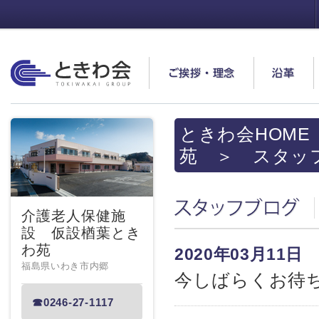
ときわ会
ご挨拶・理念
沿革
ときわ会HOME
苑
＞ スタッ
スタッフブログ
介護老人保健施
設 仮設楢葉とき
わ苑
2020年03月11日
福島県いわき市内郷
今しばらくお待
☎0246-27-1117