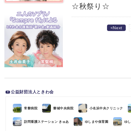
☆秋祭り☆
<Next
公益財団法人ときわ会
常磐病院
磐城中央病院
小名浜中央クリニック
訪問看護ステーション きゅあ
ゆしまや保育園
ゆし