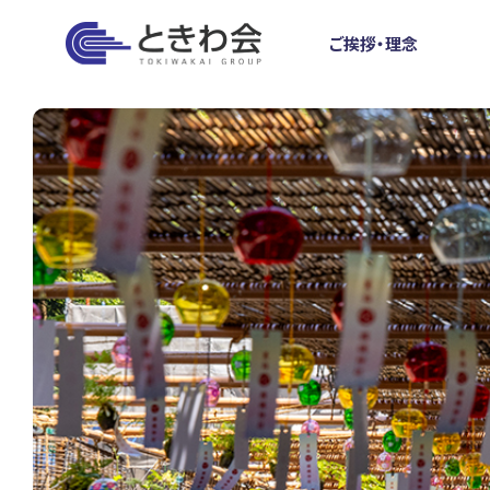
と
ご挨拶・理念
きわ会