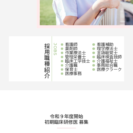
看護師
看護補助
採用職種紹介
JOBS
薬剤師
理学療法士
作業療法士
言語聴覚士
管理栄養士
臨床検査技師
臨床工学技士
介護福祉士
介護職
事務総合職
保育士
医療クラーク
医療事務
令和９年度開始
初期臨床研修医 募集