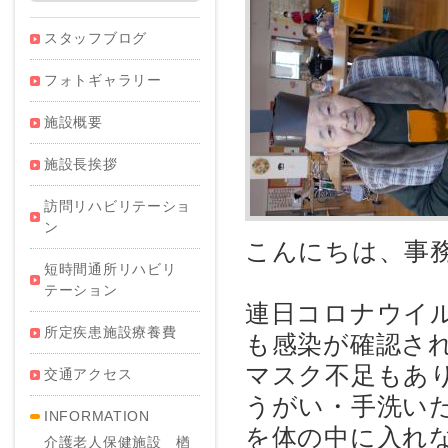
スタッフブログ
フォトギャラリー
施設概要
施設長挨拶
訪問リハビリテーショ
ン
こんにちは、事
短時間通所リハビリ
テーション
連日コロナウイ
所定疾患施設療養費
も感染が確認さ
マスク不足もあ
交通アクセス
うがい・手洗い
INFORMATION
を体の中に入れ
介護老人保健施設 楢