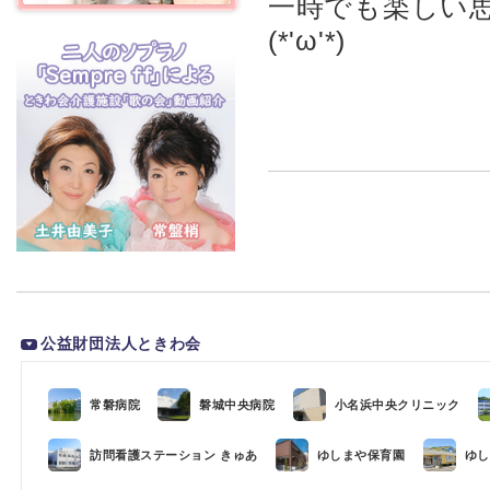
一時でも楽しい
(*'ω'*)
公益財団法人ときわ会
常磐病院
磐城中央病院
小名浜中央クリニック
訪問看護ステーション きゅあ
ゆしまや保育園
ゆし