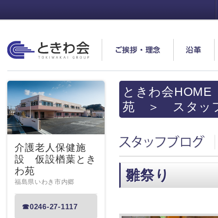
ときわ会
ご挨拶・理念
沿革
ときわ会HOME
苑
＞ スタッ
スタッフブログ
介護老人保健施
設 仮設楢葉とき
わ苑
雛祭り
福島県いわき市内郷
☎0246-27-1117