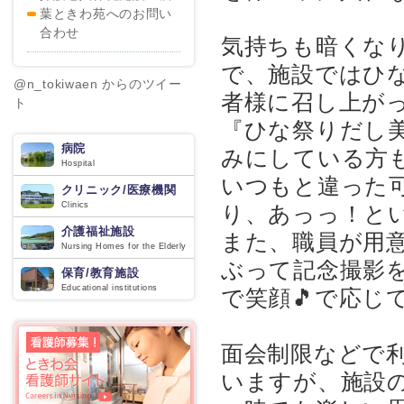
葉ときわ苑へのお問い
合わせ
気持ちも暗くな
で、施設ではひ
@n_tokiwaen からのツイー
者様に召し上がっ
ト
『ひな祭りだし
病院
みにしている方も
Hospital
いつもと違った可
クリニック/医療機関
Clinics
り、あっっ！と
介護福祉施設
また、職員が用
Nursing Homes for the Elderly
ぶって記念撮影
保育/教育施設
Educational institutions
で笑顔🎵で応じ
面会制限などで
いますが、施設