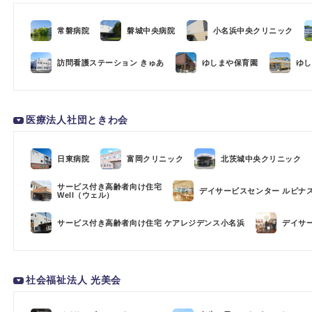
常磐病院
磐城中央病院
小名浜中央クリニック
訪問看護ステーション きゅあ
ゆしまや保育園
ゆし
医療法人社団ときわ会
日東病院
富岡クリニック
北茨城中央クリニック
サービス付き高齢者向け住宅
デイサービスセンター ルピナ
Well（ウェル）
サービス付き高齢者向け住宅 ケアレジデンス小名浜
デイサ
社会福祉法人 光美会