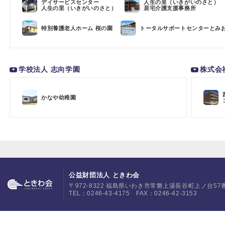
デイサービスセンター
人生の里（いきがいのさと）
人生の里（いきがいのさと）
居宅介護支援事務所
特別養護老人ホーム 桜の園
トータルサポートセンターとみ
学校法人 志向学園
株式会
かなや幼稚園
公益財団法人 ときわ会
〒972-8322 福島県いわき市常磐上湯長谷町上ノ台57
TEL：0246-43-4175 FAX：0246-42-3153