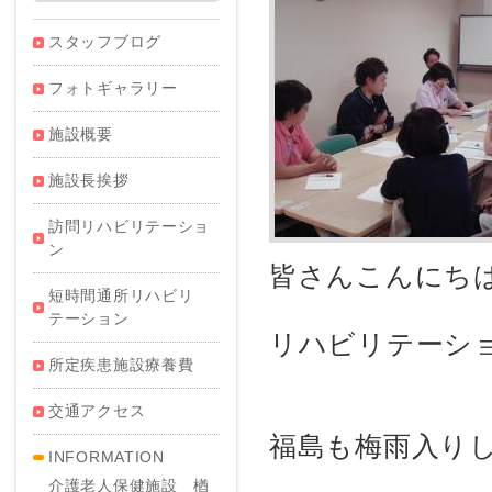
スタッフブログ
フォトギャラリー
施設概要
施設長挨拶
訪問リハビリテーショ
ン
皆さんこんにちは＼
短時間通所リハビリ
テーション
リハビリテーシ
所定疾患施設療養費
交通アクセス
福島も梅雨入り
INFORMATION
介護老人保健施設 楢