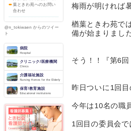
梅雨が明ければ
葉ときわ苑へのお問い
合わせ
楢葉ときわ苑で
@n_tokiwaen からのツイー
備が始まりまし
ト
病院
Hospital
そう！！『第6回
クリニック/医療機関
Clinics
介護福祉施設
Nursing Homes for the Elderly
昨日ついに1回
保育/教育施設
Educational institutions
今年は10名の
1回目の委員会