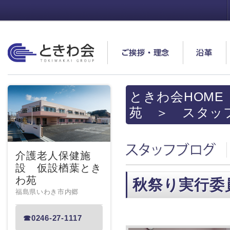
ときわ会
ご挨拶・理念
沿革
ときわ会HOME
苑
＞ スタッ
スタッフブログ
介護老人保健施
設 仮設楢葉とき
わ苑
秋祭り実行委
福島県いわき市内郷
☎0246-27-1117