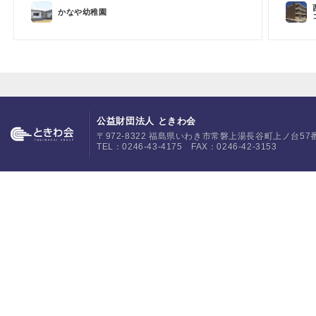
かなや幼稚園
公益財団法人 ときわ会
〒972-8322 福島県いわき市常磐上湯長谷町上ノ台57
TEL：0246-43-4175 FAX：0246-42-3153