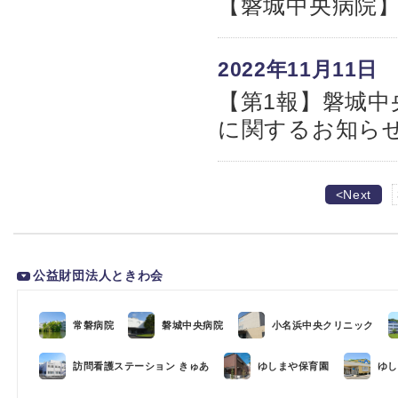
【磐城中央病院
2022年11月11日
【第1報】磐城
に関するお知ら
<Next
公益財団法人ときわ会
常磐病院
磐城中央病院
小名浜中央クリニック
訪問看護ステーション きゅあ
ゆしまや保育園
ゆし