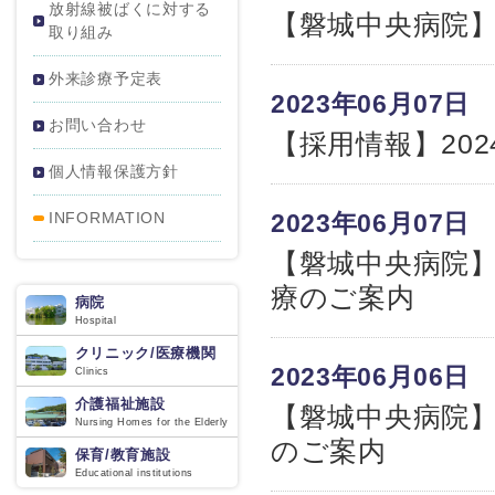
放射線被ばくに対する
【磐城中央病院
取り組み
外来診療予定表
2023年06月07日
お問い合わせ
【採用情報】20
個人情報保護方針
INFORMATION
2023年06月07日
【磐城中央病院
療のご案内
病院
Hospital
クリニック/医療機関
2023年06月06日
Clinics
介護福祉施設
【磐城中央病院
Nursing Homes for the Elderly
のご案内
保育/教育施設
Educational institutions