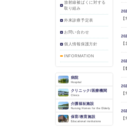
放射線被ばくに対する
取り組み
2
【
外来診療予定表
お問い合わせ
2
【
個人情報保護方針
INFORMATION
2
【
病院
Hospital
2
クリニック/医療機関
【
Clinics
介護福祉施設
Nursing Homes for the Elderly
2
保育/教育施設
【
Educational institutions