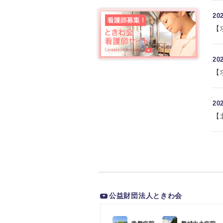
2
【
2
【
2
【
公益財団法人ときわ会