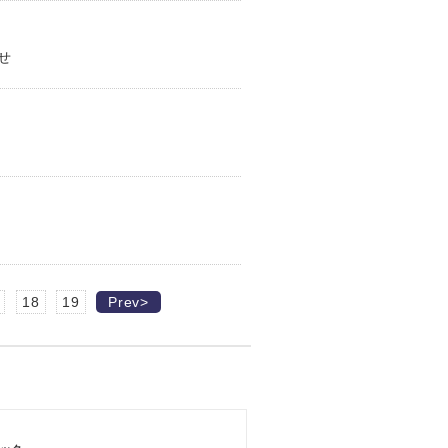
せ
18
19
Prev>