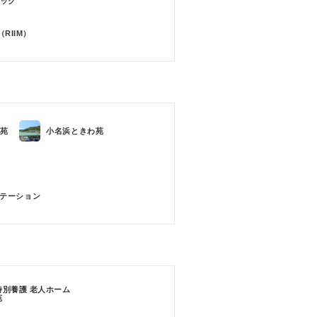
ック
RIIM）
苑
小名浜ときわ苑
テーション
特別養護 老人ホーム
苑