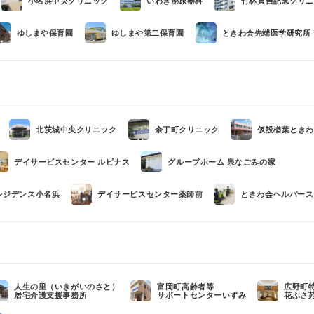
小名浜中央クリニック
いわき泌尿器科
竹林貞吉記念クリニ
ゆしまや保育園
ゆしまや第二保育園
ときわ会先端医学研究所（
北茨城中央クリニック
余丁町クリニック
仮設楢葉ときわ
デイサービスセンター ルピナス
グループホーム 泉なごみの家
レジデンス小名浜
デイサービスセンター薬師前
ときわ会ヘルパース
人生の里（いきがいのさと）
富岡町高齢者等
広野町
居宅介護支援事務所
サポートセンターいずみ
花ぶさ