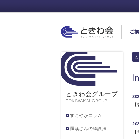
ときわ会
ご
と
In
ときわ会グループ
2
TOKIWAKAI GROUP
【
すこやかコラム
2
羅漢さんの絵説法
【