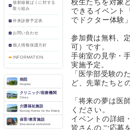
校生たちを対象
放射線被ばくに対する
取り組み
できるイベント「
でドクター体験
外来診療予定表
お問い合わせ
参加費は無料、定
個人情報保護方針
可）です。
手術室の見学・
INFORMATION
実施予定。
「医学部受験の
病院
ど、先輩たちと
Hospital
クリニック/医療機関
Clinics
「将来の夢は医
介護福祉施設
ください。
Nursing Homes for the Elderly
イベントの詳細
保育/教育施設
Educational institutions
皆さんのご応募