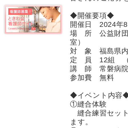
◆開催要項◆
開催日 2024年
場 所 公益財団
室）
対 象 福島県内
定 員 12組 
講 師 常磐病院
参加費 無料
◆イベント内容
①縫合体験
縫合練習セット
ます。