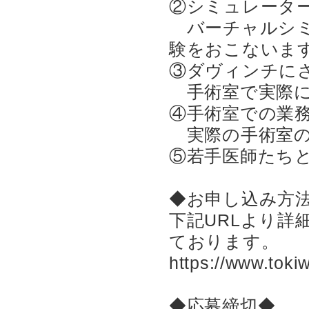
②シミュレータ
バーチャルシミ
験をおこないま
③ダヴィンチに
手術室で実際に
④手術室での業
実際の手術室の
⑤若手医師たち
◆お申し込み方
下記URLより詳
ております。
https://www.tokiw
◆応募締切◆