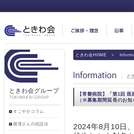
ときわ会
ご挨拶・理念
沿革
ときわ会HOME
＞ Informa
Information
ときわ会グループ
【常磐病院】「第1回 
TOKIWAKAI GROUP
（※募集期間延長のお知
すこやかコラム
羅漢さんの絵説法
2024年8月1