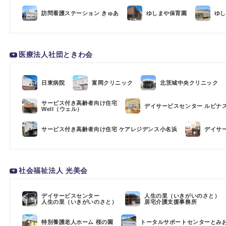
訪問看護ステーション きゅあ
ゆしまや保育園
ゆし
医療法人社団ときわ会
日東病院
富岡クリニック
北茨城中央クリニック
サービス付き高齢者向け住宅
デイサービスセンター ルピナ
Well（ウェル）
サービス付き高齢者向け住宅 ケアレジデンス小名浜
デイサ
社会福祉法人 光美会
デイサービスセンター
人生の里（いきがいのさと）
人生の里（いきがいのさと）
居宅介護支援事務所
特別養護老人ホーム 桜の園
トータルサポートセンターとみ