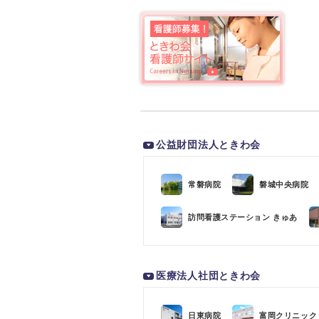
公益財団法人ときわ会
常磐病院
磐城中央病院
訪問看護ステーション きゅあ
医療法人社団ときわ会
日東病院
富岡クリニック