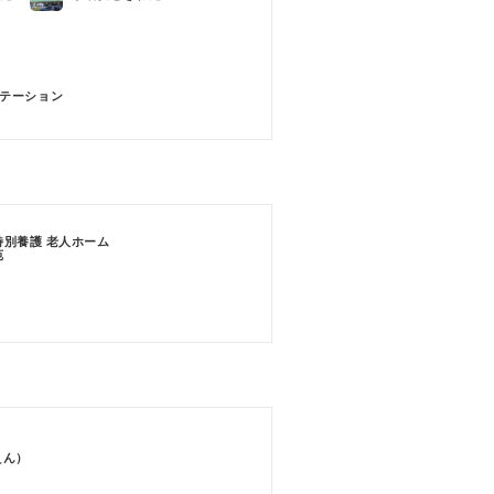
テーション
特別養護 老人ホーム
苑
えん）