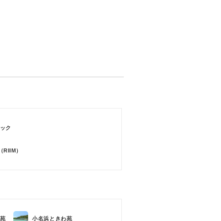
ック
RIIM）
苑
小名浜ときわ苑