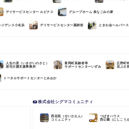
デイサービスセンター ルピナス
グループホーム 泉なごみの家
レジデンス小名浜
デイサービスセンター薬師前
ときわ会ヘルパース
人生の里（いきがいのさと）
富岡町高齢者等
広野町
居宅介護支援事務所
サポートセンターいずみ
花ぶさ
トータルサポートセンターとみおか
株式会社シグマコミュニティ
西花苑（せいかえん）
つばきハウス
コミュニティ
西公園（にしこう