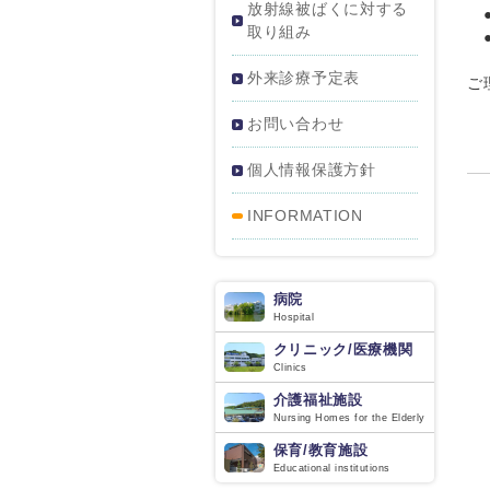
放射線被ばくに対する
●
取り組み
●
外来診療予定表
ご
お問い合わせ
個人情報保護方針
INFORMATION
病院
Hospital
クリニック/医療機関
Clinics
介護福祉施設
Nursing Homes for the Elderly
保育/教育施設
Educational institutions