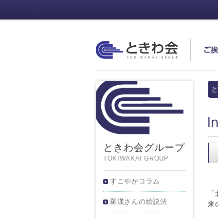
ときわ会
ご
と
In
ときわ会グループ
TOKIWAKAI GROUP
すこやかコラム
「
羅漢さんの絵説法
来