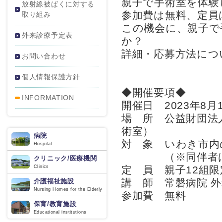
親子で手術室を体験
放射線被ばくに対する
参加費は無料、定員
取り組み
この機会に、親子で
外来診療予定表
か？
詳細・応募方法につ
お問い合わせ
個人情報保護方針
◆開催要項◆
INFORMATION
開催日 2023年8月
場 所 公益財団法
術室）
病院
対 象 いわき市内
Hospital
（※同伴者は1
クリニック/医療機関
Clinics
定 員 親子12組限
講 師 常磐病院 
介護福祉施設
Nursing Homes for the Elderly
参加費 無料
保育/教育施設
Educational institutions