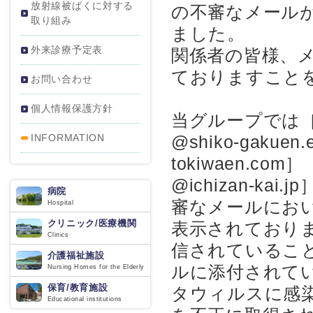
放射線被ばくに対する
の不審なメール
取り組み
ました。
外来診療予定表
関係者の皆様、
ておりますこと
お問い合わせ
個人情報保護方針
当グループでは［＊＊
INFORMATION
@shiko-gakue
tokiwaen.co
@ichizan-
病院
審なメールにお
Hospital
クリニック/医療機関
表示されており
Clinics
信されているこ
介護福祉施設
ルに添付されて
Nursing Homes for the Elderly
保育/教育施設
タウィルスに感
Educational institutions