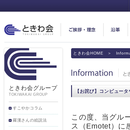
ときわ会
ご挨拶・理念
沿革
ときわ会HOME
＞ Informa
Information
ときわ会グループ
【お詫び】コンピュータウ
TOKIWAKAI GROUP
すこやかコラム
この度、当グル
羅漢さんの絵説法
ス（Emotet