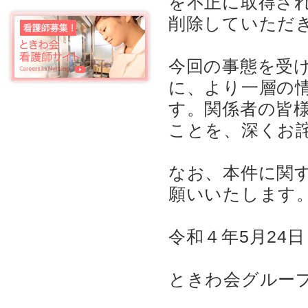
を不正に取得さ
削除していただ
今回の事態を受
に、より一層の
す。関係者の皆
ことを、深くお
なお、本件に関
願いいたします
令和４年5月24日
ときわ会グルー