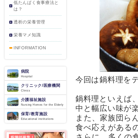
低たんぱく食事療法と
は？
透析の栄養管理
栄養マメ知識
INFORMATION
病院
Hospital
今回は鍋料理を
クリニック/医療機関
Clinics
鍋料理といえば
介護福祉施設
Nursing Homes for the Elderly
中と幅広い味が
保育/教育施設
また、家族団ら
Educational institutions
食べ応えがある
さらに、多くの