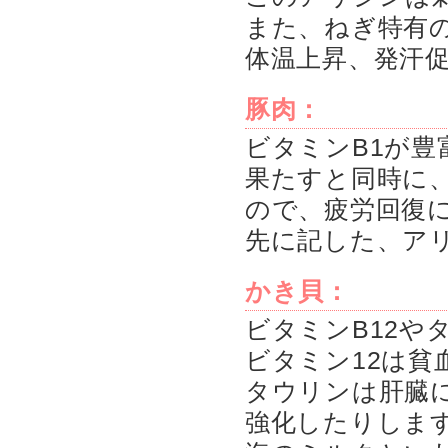
また、ねぎ特有
体温上昇、発汗
豚肉：
ビタミンB1が
果たすと同時に
ので、疲労回復
先に記した、ア
かき貝：
ビタミンB12や
ビタミン12は貧
タウリンは肝臓
強化したりしま