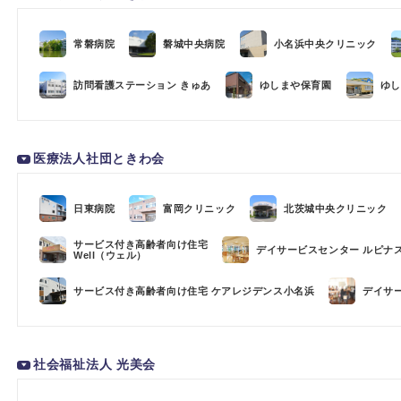
常磐病院
磐城中央病院
小名浜中央クリニック
訪問看護ステーション きゅあ
ゆしまや保育園
ゆし
医療法人社団ときわ会
日東病院
富岡クリニック
北茨城中央クリニック
サービス付き高齢者向け住宅
デイサービスセンター ルピナ
Well（ウェル）
サービス付き高齢者向け住宅 ケアレジデンス小名浜
デイサ
社会福祉法人 光美会