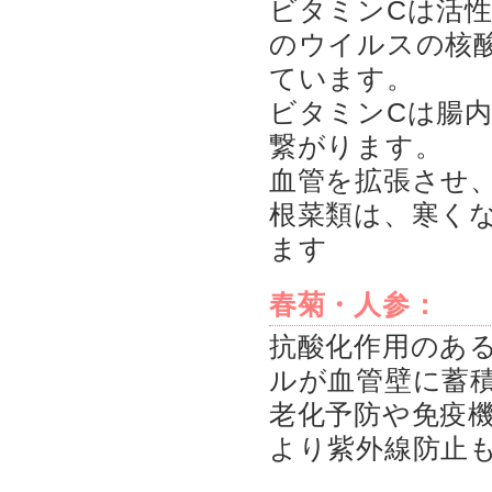
ビタミンCは活
のウイルスの核
ています。
ビタミンCは腸
繋がります。
血管を拡張させ
根菜類は、寒く
ます
春菊・人参：
抗酸化作用のあ
ルが血管壁に蓄
老化予防や免疫
より紫外線防止