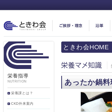
ときわ会
ご挨拶・理念
沿革
ときわ会HOME
栄養マメ知識
栄養指導
あったか鍋料
NUTRITION
栄養課とは？
CKD外来案内