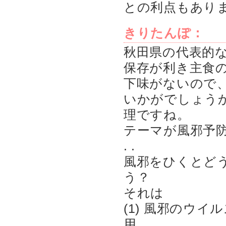
との利点もあり
きりたんぽ：
秋田県の代表的
保存が利き主食
下味がないので
いかがでしょう
理ですね。
テーマが風邪予
. .
風邪をひくとど
う？
それは
(1) 風邪のウ
用。