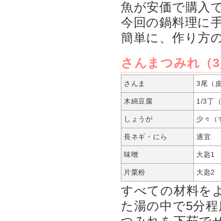
魚が安価で購入
今回の鍋料理に
簡単に、作り方
さんまつみれ（3
さんま
3尾（
木綿豆腐
1/3
しょうが
少々（
長ネギ・にら
適宜 
味噌
大匙1
片栗粉
大匙2
すべての材料を
た湯の中で5分程