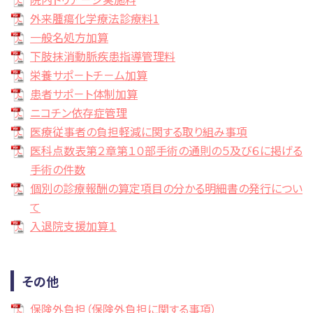
外来腫瘍化学療法診療料1
一般名処方加算
下肢抹消動脈疾患指導管理料
栄養サポ－トチ－ム加算
患者サポ－ト体制加算
ニコチン依存症管理
医療従事者の負担軽減に関する取り組み事項
医科点数表第２章第１０部手術の通則の５及び６に掲げる
手術の件数
個別の診療報酬の算定項目の分かる明細書の発行につい
て
入退院支援加算１
その他
保険外負担（保険外負担に関する事項）