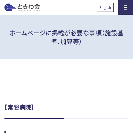
と
English
きわ会
ホームページに掲載が必要な事項（施設基
準、加算等）
沿革
グループ組織図
健診サロン・人間ドック
先端医学研究所RIIM
国際協力の取り組み
放射線被ばくに対する取り組
み
【常磐病院】
透析医療に関する取り組み
子育て支援に関する取り組み
臨床研究に関する取り組み
健康事業所宣言