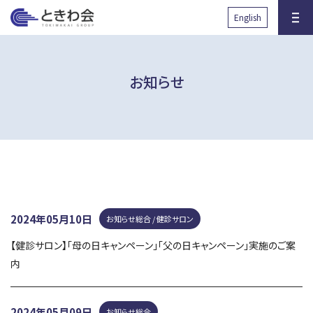
と
English
きわ会
お知らせ
沿革
グループ組織図
健診サロン・人間ドック
先端医学研究所RIIM
2024年05月10日
お知らせ総合 / 健診サロン
国際協力の取り組み
放射線被ばくに対する取り組
み
【健診サロン】「母の日キャンペーン」「父の日キャンペーン」実施のご案
内
透析医療に関する取り組み
子育て支援に関する取り組み
臨床研究に関する取り組み
健康事業所宣言
2024年05月09日
お知らせ総合