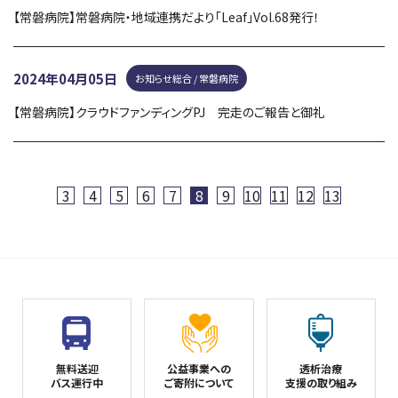
【常磐病院】常磐病院・地域連携だより「Leaf」Vol.68発行！
2024年04月05日
お知らせ総合 / 常磐病院
【常磐病院】クラウドファンディングPJ 完走のご報告と御礼
3
4
5
6
7
8
9
10
11
12
13
無料送迎
公益事業への
透析治療
バス運行中
ご寄附について
支援の取り組み