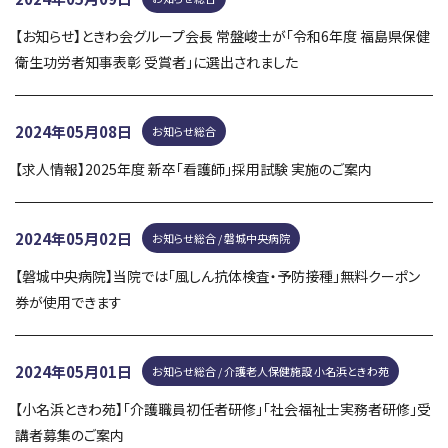
ときわ会へのご寄附について
40周年記念特設サイト
【お知らせ】ときわ会グループ会長 常盤峻士が「令和6年度 福島県保健
衛生功労者知事表彰 受賞者」に選出されました
2024年05月08日
お知らせ総合
【求人情報】2025年度 新卒「看護師」採用試験 実施のご案内
2024年05月02日
お知らせ総合 / 磐城中央病院
【磐城中央病院】当院では「風しん抗体検査・予防接種」無料クーポン
券が使用できます
2024年05月01日
お知らせ総合 / 介護老人保健施設 小名浜ときわ苑
【小名浜ときわ苑】「介護職員初任者研修」「社会福祉士実務者研修」受
講者募集のご案内