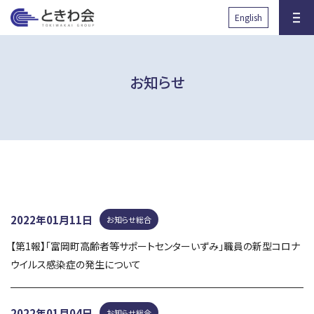
と
English
きわ会
お知らせ
沿革
グループ組織図
健診サロン・人間ドック
先端医学研究所RIIM
2022年01月11日
お知らせ総合
国際協力の取り組み
放射線被ばくに対する取り組
み
【第1報】「富岡町高齢者等サポートセンターいずみ」職員の新型コロナ
ウイルス感染症の発生について
透析医療に関する取り組み
子育て支援に関する取り組み
臨床研究に関する取り組み
健康事業所宣言
2022年01月04日
お知らせ総合