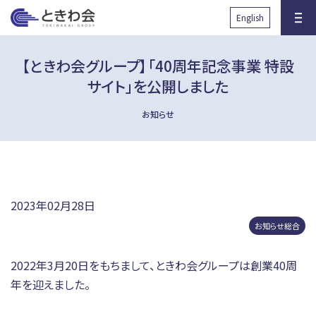
と
English
きわ会
【ときわ会グループ】「40周年記念事業 特設
サイト」を公開しました
お知らせ
沿革
グループ組織図
健診サロン・人間ドック
先端医学研究所RIIM
2023年02月28日
国際協力の取り組み
放射線被ばくに対する取り組
お知らせ総合
み
2022年3月20日をもちまして、ときわ会グループは創業40周
透析医療に関する取り組み
子育て支援に関する取り組み
年を迎えました。
臨床研究に関する取り組み
健康事業所宣言