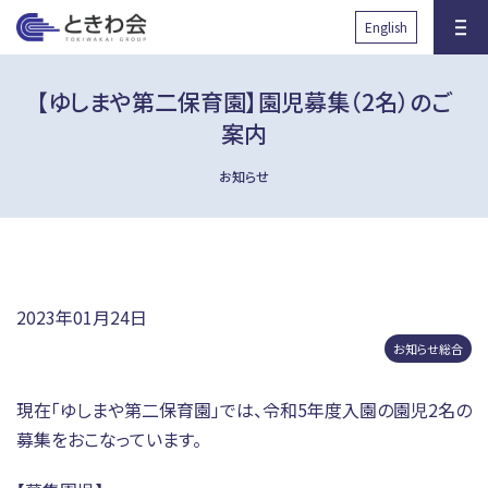
と
English
きわ会
【ゆしまや第二保育園】園児募集（2名）のご
案内
お知らせ
沿革
グループ組織図
健診サロン・人間ドック
先端医学研究所RIIM
2023年01月24日
国際協力の取り組み
放射線被ばくに対する取り組
お知らせ総合
み
現在「ゆしまや第二保育園」では、令和5年度入園の園児2名の
透析医療に関する取り組み
子育て支援に関する取り組み
募集をおこなっています。
臨床研究に関する取り組み
健康事業所宣言