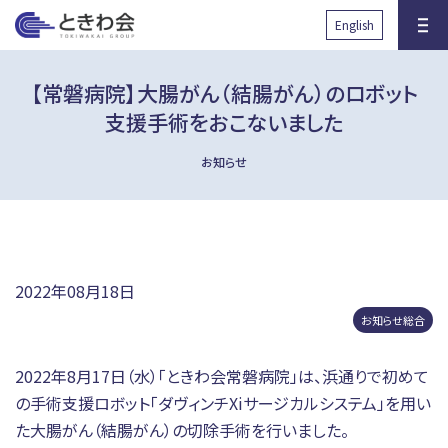
と
English
きわ会
【常磐病院】大腸がん（結腸がん）のロボット
支援手術をおこないました
お知らせ
沿革
グループ組織図
健診サロン・人間ドック
先端医学研究所RIIM
2022年08月18日
国際協力の取り組み
放射線被ばくに対する取り組
お知らせ総合
み
2022年8月17日（水）「ときわ会常磐病院」は、浜通りで初めて
透析医療に関する取り組み
子育て支援に関する取り組み
の手術支援ロボット「ダヴィンチXiサージカルシステム」を用い
た大腸がん（結腸がん）の切除手術を行いました。
臨床研究に関する取り組み
健康事業所宣言