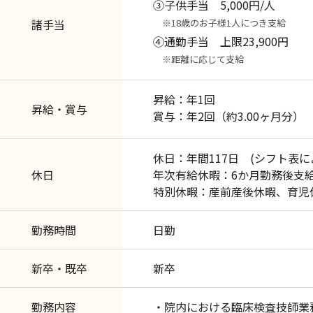
③子供手当 5,000円/人
※18歳のお子様1人につき支給
諸手当
④通勤手当 上限23,900円
※距離に応じて支給
昇給：年1回
昇給・賞与
賞与：年2回（約3.00ヶ月分）
休日：年間117日 (シフト表に
休日
年次有給休暇：6か月勤務後
特別休暇：産前産後休暇、育児
勤務時間
日勤
新卒・既卒
新卒
勤務内容
・院内における臨床検査技師業