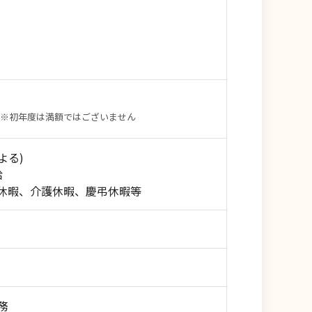
※初年度は満額ではございません
よる)
支給
休暇、介護休暇、慶弔休暇等
務