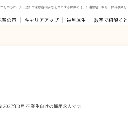
市を中心に、人工透析や泌尿器科疾患 を主とする医療の他、介護福祉、教育・保育事業を
先輩の声
キャリアアップ
福利厚生
数字で紐解く
※2027年3月 卒業生向けの採用求人です。