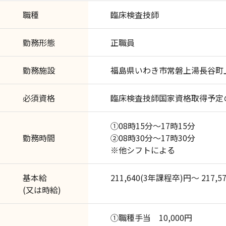
職種
臨床検査技師
勤務形態
正職員
勤務施設
福島県いわき市常磐上湯長谷町上
必須資格
臨床検査技師国家資格取得予定
①08時15分～17時15分
勤務時間
②08時30分～17時30分
※他シフトによる
基本給
211,640(3年課程卒)円～ 217,
(又は時給)
①職種手当 10,000円