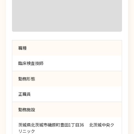
ご応募・ご見学
ご質問・資料請求
職種
臨床検査技師
ときわ会グループは、福島県いわき市を中心に、人工透析や泌尿器科疾患 を主とする
医療の他、介護福祉、教育・保育事業を展開するグループです。
勤務形態
新卒求人検索
正職員
勤務施設
既卒求人検索
茨城県北茨城市磯原町豊田1丁目36 北茨城中央ク
リニック