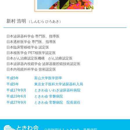
新村 浩明
（しんむら ひろあき）
日本泌尿器科学会 専門医、指導医
日本透析医学会 専門医、指導医
日本臨床腎移植学会 認定医
日本核医学会 PET核医学認定医
日本がん治療認定医機構 がん治療認定医
日本泌尿器内視鏡学会 泌尿器腹腔鏡技術認定医
日本内視鏡外科学会 技術認定医
平成5年
富山大学医学部卒
平成5年
東京女子医科大学泌尿器科入局
平成17年9月
ときわ会 いわき泌尿器科病院
平成23年6月
ときわ会 常磐病院
平成27年9月
ときわ会 常磐病院 院長就任
公益財団法人 ときわ会 常磐病院