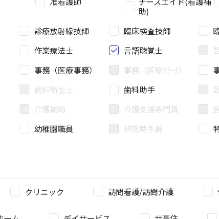
准看護師
ナースエイド(看護補
助)
診療放射線技師
臨床検査技師
作業療法士
言語聴覚士
事務（医療事務）
事務（医療ｸﾗｰｸ）
歯科衛生士
歯科助手
介護補助
介護支援専門員
幼稚園職員
研究助手員
クリニック
訪問看護/訪問介護
ホーム
デイサービス
サ高住