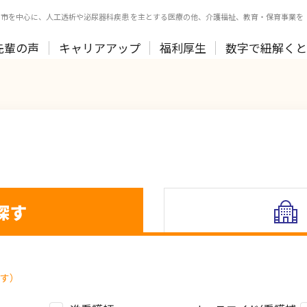
市を中心に、人工透析や泌尿器科疾患 を主とする医療の他、介護福祉、教育・保育事業を
先輩の声
キャリアアップ
福利厚生
数字で紐解く
探す
す）