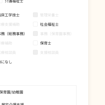
介護福祉士
臨床工学技士
管理栄養士
診療支援補助
社会福祉士
事務（総務事務）
事務（保育園事務）
診療補助
保育士
医療相談員
支援相談員
特になし
保育園/幼稚園
居宅介護支援