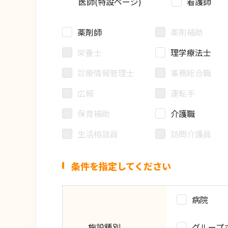
医師(特設ページ)
看護師
薬剤師
薬剤補助
栄養士
理学療法士
診療情報管理士
事務総合職
広報
運転手
保育補助
介護職
生活相談員
訪問介護員
条件を指定してください
病院
施設種別
グループ