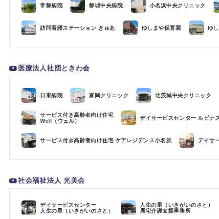
常磐病院
磐城中央病院
小名浜中央クリニック
訪問看護ステーション きゅあ
ゆしまや保育園
ゆし
医療法人社団ときわ会
日東病院
富岡クリニック
北茨城中央クリニック
サービス付き高齢者向け住宅
デイサービスセンター ルピナ
Well（ウェル）
サービス付き高齢者向け住宅 ケアレジデンス小名浜
デイサ
社会福祉法人 光美会
デイサービスセンター
人生の里（いきがいのさと）
人生の里（いきがいのさと）
居宅介護支援事務所