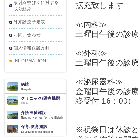
放射線被ばくに対する
拡充致します
取り組み
外来診療予定表
≪内科≫
土曜日午後の診
お問い合わせ
個人情報保護方針
≪外科≫
INFORMATION
土曜日午後の診
≪泌尿器科≫
病院
金曜日午後の診療が
Hospital
クリニック/医療機関
終受付 16：00）
Clinics
介護福祉施設
Nursing Homes for the Elderly
保育/教育施設
※祝祭日は休診
Educational institutions