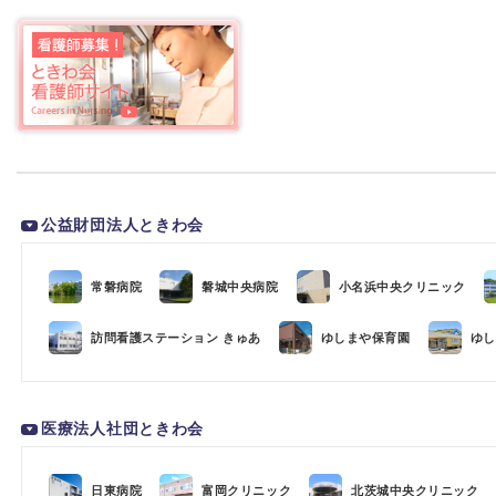
公益財団法人ときわ会
常磐病院
磐城中央病院
小名浜中央クリニック
訪問看護ステーション きゅあ
ゆしまや保育園
ゆし
医療法人社団ときわ会
日東病院
富岡クリニック
北茨城中央クリニック