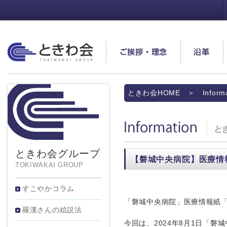
ときわ会
ご挨拶・理念
沿革
ときわ会HOME
＞ Informa
Information
ときわ会グループ
【磐城中央病院】医療情報
TOKIWAKAI GROUP
すこやかコラム
「磐城中央病院」医療情報紙「B
羅漢さんの絵説法
今回は、2024年8月1日「