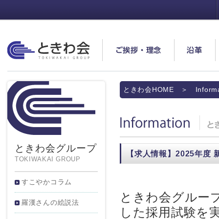
ときわ会
ご挨拶・理念
沿革
ときわ会HOME
＞ Informa
Information
ときわ会グループ
【求人情報】2025年度
TOKIWAKAI GROUP
すこやかコラム
ときわ会グループ
羅漢さんの絵説法
した採用試験を