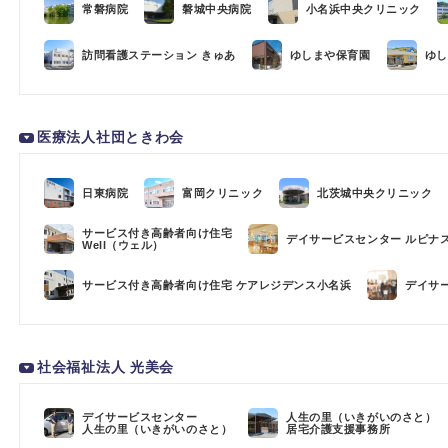
常磐病院
磐城中央病院
小名浜中央クリニック
訪問看護ステーション きゅあ
ゆしまや保育園
ゆし
医療法人社団ときわ会
日東病院
富岡クリニック
北茨城中央クリニック
サービス付き高齢者向け住宅
デイサービスセンター ルピナ
Well（ウェル）
サービス付き高齢者向け住宅 ケアレジデンス小名浜
デイサ
社会福祉法人 光美会
デイサービスセンター
人生の里（いきがいのさと）
人生の里（いきがいのさと）
居宅介護支援事務所