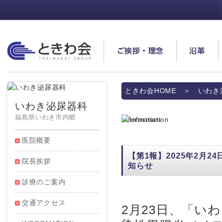
ときわ会
ご挨拶・理念
沿革
ときわ会HOME
＞
いわき
いわき泌尿器科
福島県いわき市内郷
Information
医院概要
【第1報】2025年2月
院長挨拶
知らせ
診療のご案内
交通アクセス
2月23日、「い