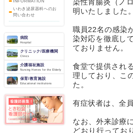
染性胃腸炎（ノ
INFORMATION
いわき泌尿器科へのお
明いたしました
問い合わせ
職員22名の感染
染対応を徹底して
病院
Hospital
ておりません。
クリニック/医療機関
Clinics
食堂で提供され
介護福祉施設
Nursing Homes for the Elderly
理しており、こ
保育/教育施設
た。
Educational institutions
有症状者は、全
なお、外来診療
どおり行ってお