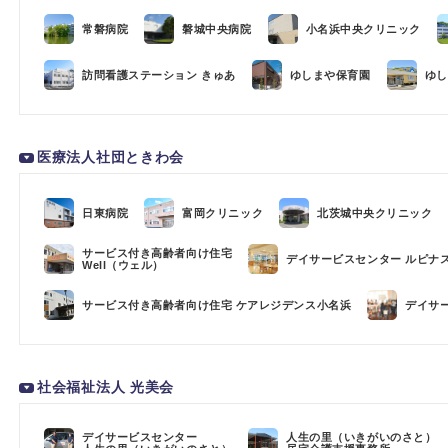
常磐病院
磐城中央病院
小名浜中央クリニック
訪問看護ステーション きゅあ
ゆしまや保育園
ゆし
医療法人社団ときわ会
日東病院
富岡クリニック
北茨城中央クリニック
サービス付き高齢者向け住宅
デイサービスセンター ルピナ
Well（ウェル）
サービス付き高齢者向け住宅 ケアレジデンス小名浜
デイサ
社会福祉法人 光美会
デイサービスセンター
人生の里（いきがいのさと）