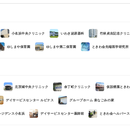
小名浜中央クリニック
いわき泌尿器科
竹林貞吉記念クリニ
ゆしまや保育園
ゆしまや第二保育園
ときわ会先端医学研究所（
北茨城中央クリニック
余丁町クリニック
仮設楢葉ときわ
デイサービスセンター ルピナス
グループホーム 泉なごみの家
レジデンス小名浜
デイサービスセンター薬師前
ときわ会ヘルパース