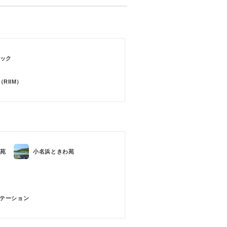
ック
RIIM）
苑
小名浜ときわ苑
テーション