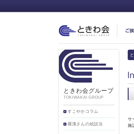
ときわ会
ご
と
In
ときわ会グループ
TOKIWAKAI GROUP
すこやかコラム
サ
羅漢さんの絵説法
施