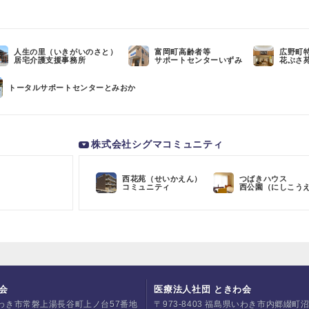
人生の里（いきがいのさと）
富岡町高齢者等
広野町
居宅介護支援事務所
サポートセンターいずみ
花ぶさ
トータルサポートセンターとみおか
株式会社シグマコミュニティ
西花苑（せいかえん）
つばきハウス
コミュニティ
西公園（にしこう
会
医療法人社団 ときわ会
県いわき市常磐上湯長谷町上ノ台57番地
〒973-8403 福島県いわき市内郷綴町