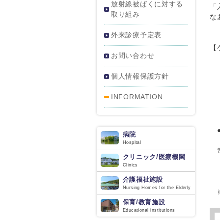
放射線被ばくに対する
「
取り組み
な
外来診療予定表
【
お問い合わせ
・
個人情報保護方針
・
・
INFORMATION
（
・
●
病院
Hospital
電
クリニック/医療機関
Clinics
・
介護福祉施設
・F
Nursing Homes for the Elderly
※
保育/教育施設
Educational institutions