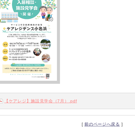
【ケアレジ】施設見学会（7月）.pdf
[
前のページへ戻る
]